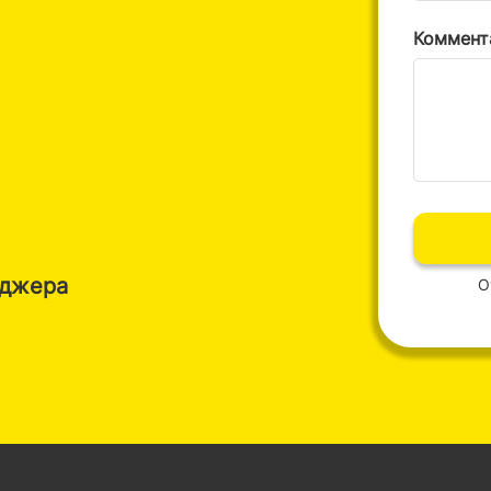
Коммент
нджера
О