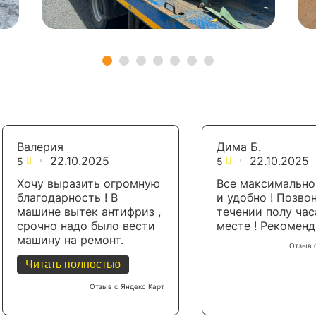
Дима Б.
Дмитрий Кисловский
22.10.2025
22.10.2025
5
5
Все максимально быстро
Качественная перево
и удобно ! Позвонил и в
погрузка и выгрузка,
течении полу часа уже на
четко
месте ! Рекомендуют!
Отзыв с Янде
Отзыв с Яндекс Карт