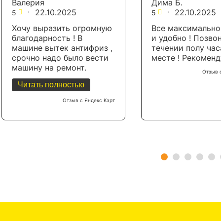
Валерия
Дима Б.
22.10.2025
22.10.2025
5
5
Хочу выразить огромную
Все максимально
благодарность ! В
и удобно ! Позво
машине вытек антифриз ,
течении полу час
срочно надо было вести
месте ! Рекоменд
машину на ремонт.
Отзыв 
Связалась с
Читать полностью
эвакуаторщиком ,
обрисовала ситуацию.
Отзыв с Яндекс Карт
Приехал быстро ,
погрузил машину и отвез
на СТО. Советую !