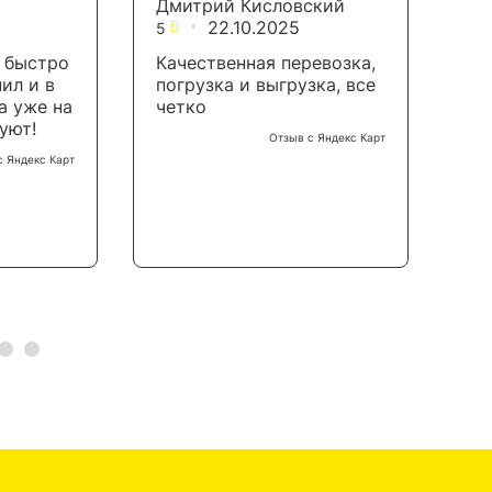
Дмитрий Кисловский
Ал
22.10.2025
5
5
 быстро
Качественная перевозка,
Сл
нил и в
погрузка и выгрузка, все
но
а уже на
четко
по
уют!
оч
Отзыв с Яндекс Карт
но
с Яндекс Карт
ур
ре