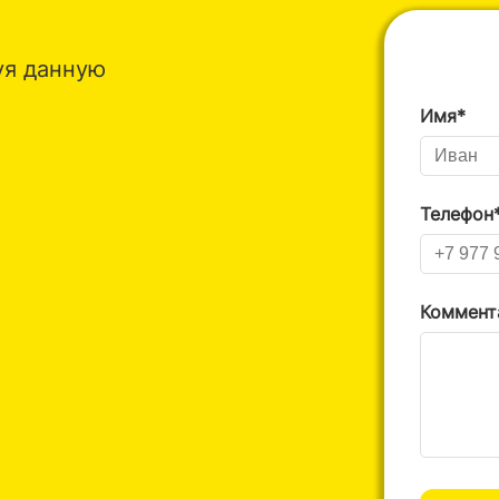
уя данную
Имя*
Телефон
Коммент